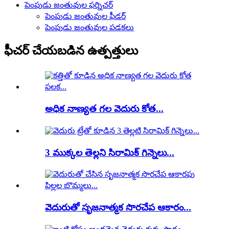
పెంపుడు జంతువుల ఫర్నిచర్
పెంపుడు జంతువుల ఫీడర్
పెంపుడు జంతువుల పడకలు
ఫీచర్ చేయబడిన ఉత్పత్తులు
అధిక నాణ్యత గల వెదురు కోత...
3 ముక్కల తెల్లని సిరామిక్ గిన్నెలు...
వెదురుతో సృజనాత్మక సొరచేప ఆకారం...