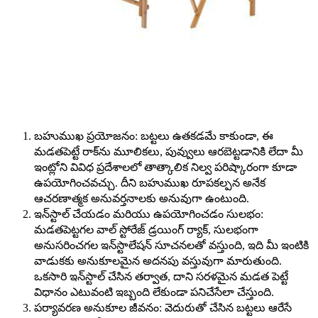
బహుముఖ ప్రయోజనం: బట్టలు ఉతకడమే కాకుండా, ఈ
మడతపెట్టే రాక్‌ను మూలికలు, పువ్వులు ఆరబెట్టడానికి లేదా మీ
ఇంట్లోని వివిధ ప్రదేశాలలో తాత్కాలిక నిల్వ పరిష్కారంగా కూడా
ఉపయోగించవచ్చు. దీని బహుముఖ రూపకల్పన అనేక
ఆచరణాత్మక అనువర్తనాలకు అనువుగా ఉంటుంది.
ఇన్‌స్టాల్ చేయడం మరియు ఉపయోగించడం సులభం:
మడతపెట్టగల వాల్ స్టోరేజ్ డ్రయింగ్ ర్యాక్, సులభంగా
అనుసరించగల ఇన్‌స్టాలేషన్ సూచనలతో వస్తుంది, ఇది మీ ఇంటికి
వాడుకకు అనుకూలమైన అదనపు వస్తువుగా మారుతుంది.
ఒకసారి ఇన్‌స్టాల్ చేసిన తర్వాత, దాని సరళమైన మడత పెట్టే
విధానం ఎటువంటి ఇబ్బంది లేకుండా పనిచేసేలా చేస్తుంది.
పర్యావరణ అనుకూల జీవనం: వెదురుతో చేసిన బట్టలు ఆరేసే