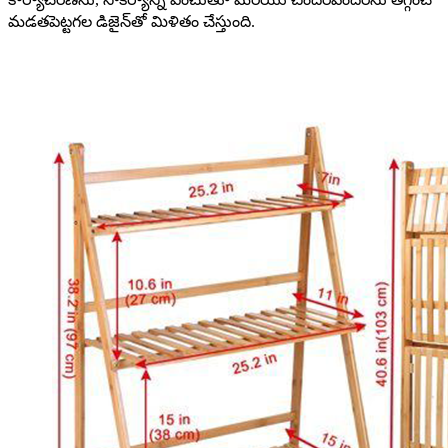
మడతపెట్టగల డిజైన్‌తో మిళితం చేస్తుంది.