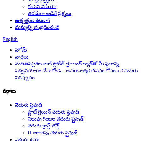
కంపెనీ వీడియో
తరచుగా అడిగే ప్రశ్నలు
ఉత్పత్తుల కేటలాగ్
మమ్మల్ని సంప్రదించండి
English
హోమ్
వార్తలు
మడతపెట్టగల వాల్ స్టోరేజ్ డ్రయింగ్ ర్యాక్‌తో మీ స్థలాన్ని
సద్వినియోగం చేసుకోండి – ఆచరణాత్మక జీవనం కోసం ఒక వెదురు
పరిష్కారం
వర్గాలు
వెదురు ప్లైవుడ్
ఫ్లాట్ గ్రెయిన్ వెదురు ప్లైవుడ్
నిలువు గింజల వెదురు ప్లైవుడ్
వెదురు క్రాస్డ్ బోర్డ్
H ఆకారపు వెదురు ప్లైవుడ్
వెదురు బొగ్గు