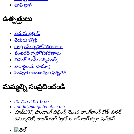
టాప్ బ్లాగ్
ఉత్పత్తులు
వెదురు ప్లైవుడ్
వెదురు బొగ్గు
బాత్రూమ్ గృహోపకరణాలు
వంటగది గృహోపకరణాలు
లివింగ్ రూమ్ ఫర్నిషింగ్స్
కార్యాలయ సామాగ్రి
పెంపుడు జంతువుల ఫర్నిచర్
మమ్మల్ని సంప్రదించండి
86-755-3351 0627
admin@magicbambu.com
రూమ్307, హుటాంగ్ బిల్డింగ్, నెం.10 లాంగ్‌గాంగ్ రోడ్, పినన్
కమ్యూనిటీ, లాంగ్‌గాంగ్ స్ట్రీట్, లాంగ్‌గాంగ్ జిల్లా, షెన్‌జెన్