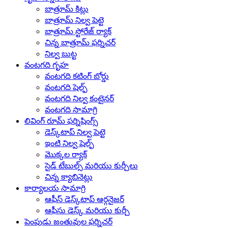
బాత్రూమ్ కిట్లు
బాత్రూమ్ నిల్వ పెట్టె
బాత్రూమ్ స్టోరేజ్ ర్యాక్
చిన్న బాత్రూమ్ ఫర్నిచర్
నిల్వ బుట్ట
వంటగది గృహ
వంటగది కటింగ్ బోర్డు
వంటగది షెల్ఫ్
వంటగది నిల్వ కంటైనర్
వంటగది సామాగ్రి
లివింగ్ రూమ్ ఫర్నిషింగ్స్
డెస్క్‌టాప్ నిల్వ పెట్టె
ఇంటి నిల్వ షెల్ఫ్
మొక్కల ర్యాక్
సైడ్ టేబుల్స్ మరియు కుర్చీలు
చిన్న క్యాబినెట్లు
కార్యాలయ సామాగ్రి
ఆఫీస్ డెస్క్‌టాప్ ఆర్గనైజర్
ఆఫీసు డెస్క్ మరియు కుర్చీ
పెంపుడు జంతువుల ఫర్నిచర్