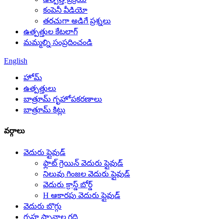
కంపెనీ వీడియో
తరచుగా అడిగే ప్రశ్నలు
ఉత్పత్తుల కేటలాగ్
మమ్మల్ని సంప్రదించండి
English
హోమ్
ఉత్పత్తులు
బాత్రూమ్ గృహోపకరణాలు
బాత్రూమ్ కిట్లు
వర్గాలు
వెదురు ప్లైవుడ్
ఫ్లాట్ గ్రెయిన్ వెదురు ప్లైవుడ్
నిలువు గింజల వెదురు ప్లైవుడ్
వెదురు క్రాస్డ్ బోర్డ్
H ఆకారపు వెదురు ప్లైవుడ్
వెదురు బొగ్గు
గృహ స్నానాల గది