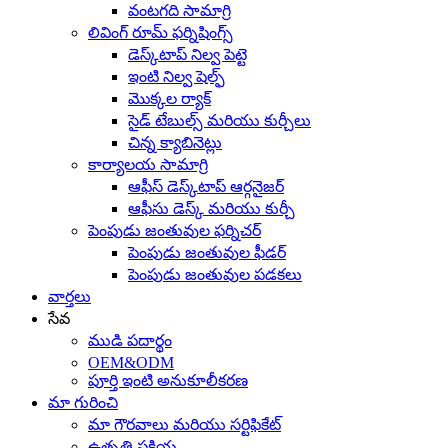
వంటగది సామాగ్రి
లివింగ్ రూమ్ ఫర్నిషింగ్స్
డెస్క్‌టాప్ నిల్వ పెట్టె
ఇంటి నిల్వ షెల్ఫ్
మొక్కల ర్యాక్
సైడ్ టేబుల్స్ మరియు కుర్చీలు
చిన్న క్యాబినెట్లు
కార్యాలయ సామాగ్రి
ఆఫీస్ డెస్క్‌టాప్ ఆర్గనైజర్
ఆఫీసు డెస్క్ మరియు కుర్చీ
పెంపుడు జంతువుల ఫర్నిచర్
పెంపుడు జంతువుల ఫీడర్
పెంపుడు జంతువుల పడకలు
వార్తలు
సేవ
ముడి పదార్థం
OEM&ODM
పూర్తి ఇంటి అనుకూలీకరణ
మా గురించి
మా గౌరవాలు మరియు సర్టిఫికేట్
ఉత్పత్తి ప్రక్రియ