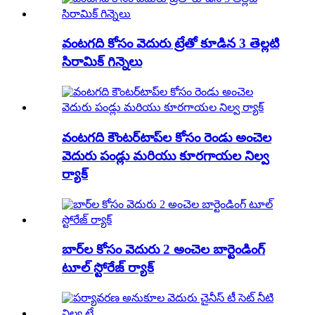
వంటగది కోసం వెదురు ట్రేతో కూడిన 3 తెల్లటి
సిరామిక్ గిన్నెలు
వంటగది కౌంటర్‌టాప్‌ల కోసం రెండు అంచెల
వెదురు పండ్లు మరియు కూరగాయల నిల్వ
ర్యాక్
బార్‌ల కోసం వెదురు 2 అంచెల బార్టెండింగ్
టూల్ స్టోరేజ్ ర్యాక్