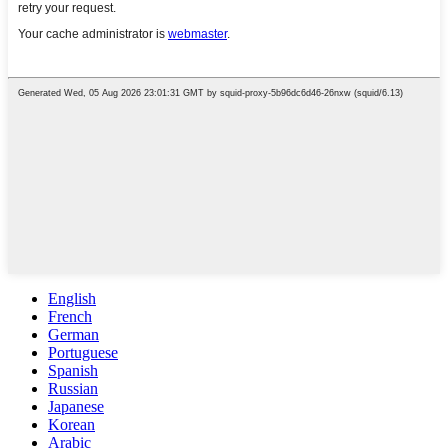
English
French
German
Portuguese
Spanish
Russian
Japanese
Korean
Arabic